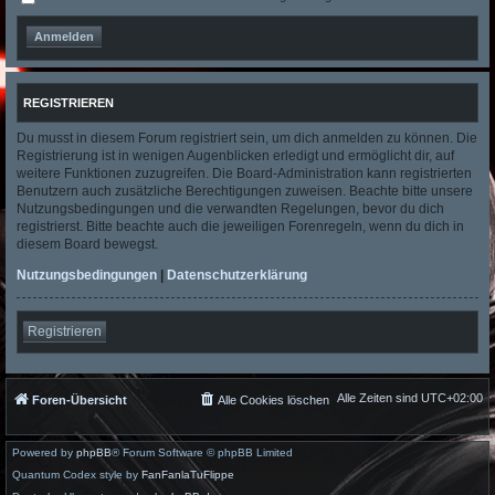
REGISTRIEREN
Du musst in diesem Forum registriert sein, um dich anmelden zu können. Die
Registrierung ist in wenigen Augenblicken erledigt und ermöglicht dir, auf
weitere Funktionen zuzugreifen. Die Board-Administration kann registrierten
Benutzern auch zusätzliche Berechtigungen zuweisen. Beachte bitte unsere
Nutzungsbedingungen und die verwandten Regelungen, bevor du dich
registrierst. Bitte beachte auch die jeweiligen Forenregeln, wenn du dich in
diesem Board bewegst.
Nutzungsbedingungen
|
Datenschutzerklärung
Registrieren
Alle Zeiten sind
UTC+02:00
Foren-Übersicht
Alle Cookies löschen
Powered by
phpBB
® Forum Software © phpBB Limited
Quantum Codex style by
FanFanlaTuFlippe