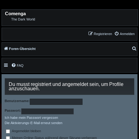
Comenga
The Dark World
Registrieren
Anmelden
S
Foren-Übersicht
u
c
h
e
FAQ
Du musst registriert und angemeldet sein, um Profile
anzuschauen.
Benutzername:
Passwort:
Ich habe mein Passwort vergessen
Die Aktivierungs-E-Mail erneut senden
Angemeldet bleiben
Meinen Online-Status während dieser Sitzung verbergen