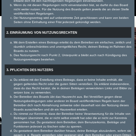
erklärst dich mit den nachfolgenden Regelungen einverstanden.
Wenn du mit diesen Regelungen nicht einverstanden bist, so darfst du das Board
nicht weiter nutzen. Für die Nutzung des Boards gelten jeweils die an dieser Stelle
veröffentlichten Regelungen.
Der Nutzungsvertrag wird auf unbestimmte Zeit geschlossen und kann von beiden
Seiten ohne Einhaltung einer Frist jederzeit gekündigt werden.
2. EINRÄUMUNG VON NUTZUNGSRECHTEN
Mit dem Erstellen eines Beitrags erteilst du dem Betreiber ein einfaches, zeitlich und
räumlich unbeschränktes und unentgeltliches Recht, deinen Beitrag im Rahmen des
Boards zu nutzen.
Das Nutzungsrecht nach Punkt 2, Unterpunkt a bleibt auch nach Kündigung des
Nutzungsvertrages bestehen.
3. PFLICHTEN DES NUTZERS
Du erklärst mit der Erstellung eines Beitrags, dass er keine Inhalte enthält, die
gegen geltendes Recht oder die guten Sitten verstoßen. Du erklärst insbesondere,
dass du das Recht besitzt, die in deinen Beiträgen verwendeten Links und Bilder zu
setzen bzw. zu verwenden.
Der Betreiber des Boards übt das Hausrecht aus. Bei Verstößen gegen diese
Nutzungsbedingungen oder anderer im Board veröffentlichten Regeln kann der
Betreiber dich nach Abmahnung zeitweise oder dauerhaft von der Nutzung dieses
Boards ausschließen und dir ein Hausverbot erteilen.
Du nimmst zur Kenntnis, dass der Betreiber keine Verantwortung für die Inhalte von
Beiträgen übernimmt, die er nicht selbst erstellt hat oder die er nicht zur Kenntnis
genommen hat. Du gestattest dem Betreiber, dein Benutzerkonto, Beiträge und
Funktionen jederzeit zu löschen oder zu sperren.
Du gestattest dem Betreiber darüber hinaus, deine Beiträge abzuändern, sofern sie
gegen o. g. Regeln verstoßen oder geeignet sind, dem Betreiber oder einem Dritten