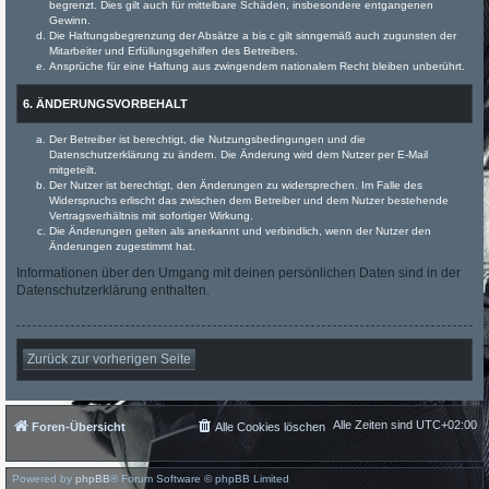
begrenzt. Dies gilt auch für mittelbare Schäden, insbesondere entgangenen
Gewinn.
Die Haftungsbegrenzung der Absätze a bis c gilt sinngemäß auch zugunsten der
Mitarbeiter und Erfüllungsgehilfen des Betreibers.
Ansprüche für eine Haftung aus zwingendem nationalem Recht bleiben unberührt.
6. ÄNDERUNGSVORBEHALT
Der Betreiber ist berechtigt, die Nutzungsbedingungen und die
Datenschutzerklärung zu ändern. Die Änderung wird dem Nutzer per E-Mail
mitgeteilt.
Der Nutzer ist berechtigt, den Änderungen zu widersprechen. Im Falle des
Widerspruchs erlischt das zwischen dem Betreiber und dem Nutzer bestehende
Vertragsverhältnis mit sofortiger Wirkung.
Die Änderungen gelten als anerkannt und verbindlich, wenn der Nutzer den
Änderungen zugestimmt hat.
Informationen über den Umgang mit deinen persönlichen Daten sind in der
Datenschutzerklärung enthalten.
Zurück zur vorherigen Seite
Alle Zeiten sind
UTC+02:00
Foren-Übersicht
Alle Cookies löschen
Powered by
phpBB
® Forum Software © phpBB Limited