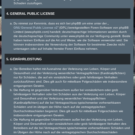
Schaden zuzufügen.
4. GENERAL PUBLIC LICENSE
Du nimmst zur Kenntnis, dass es sich bei phpBB um eine unter der „
GNU General Public License v2
“ (GPL) bereitgestellten Foren-Software von phpBB
Limited (www.phpbb.com) handelt; deutschsprachige Informationen werden durch
die deutschsprachige Community unter www.phpbb.de zur Verfügung gestellt. Beide
haben keinen Einfluss auf die Art und Weise, wie die Software verwendet wird. Sie
können insbesondere die Verwendung der Software für bestimmte Zwecke nicht
untersagen oder auf Inhalte fremder Foren Einfluss nehmen.
5. GEWÄHRLEISTUNG
Der Betreiber haftet mit Ausnahme der Verletzung von Leben, Körper und
Gesundheit und der Verletzung wesentlicher Vertragspflichten (Kardinalpflichten)
nur für Schäden, die auf ein vorsätzliches oder grob fahrlässiges Verhalten
zurückzuführen sind. Dies gilt auch für mittelbare Folgeschäden wie insbesondere
entgangenen Gewinn.
Die Haftung ist gegenüber Verbrauchern außer bei vorsätzlichem oder grob
fahrlässigem Verhalten oder bei Schäden aus der Verletzung von Leben, Körper
und Gesundheit und der Verletzung wesentlicher Vertragspflichten
(Kardinalpflichten) auf die bei Vertragsschluss typischerweise vorhersehbaren
Schäden und im übrigen der Höhe nach auf die vertragstypischen
Durchschnittsschäden begrenzt. Dies gilt auch für mittelbare Folgeschäden wie
insbesondere entgangenen Gewinn.
Die Haftung ist gegenüber Unternehmern außer bei der Verletzung von Leben,
Körper und Gesundheit oder vorsätzlichem oder grob fahrlässigem Verhalten des
Betreibers auf die bei Vertragsschluss typischerweise vorhersehbaren Schäden und
im Übrigen der Höhe nach auf die vertragstypischen Durchschnittsschäden